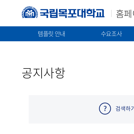
홈페
템플릿 안내
수요조사
매뉴얼(가이드)
템플릿(2023)
신규구축/고도화 수요조
템플릿(2021)
통합 매뉴얼
신규 구축 절차 안내
공지사항
기능 매뉴얼
고도화 절차 안내
수요조사 문서 제출
검색하